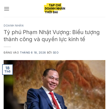
Bỏ
qua
nội
dung
DOANH NHÂN
Tỷ phú Phạm Nhật Vượng: Biểu tượng
thành công và quyền lực kinh tế
ĐĂNG VÀO
THÁNG 6 18, 2026
BỞI
SEO
18
Th6