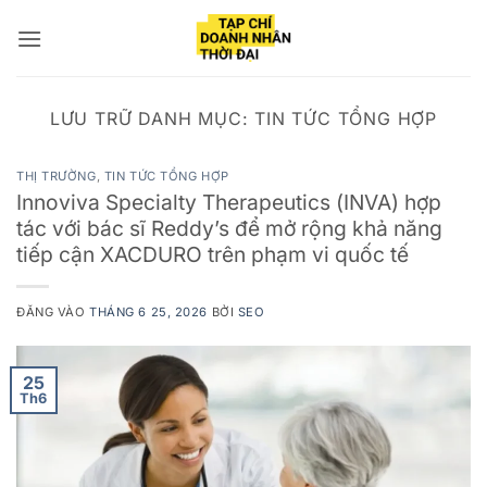
Bỏ
qua
nội
dung
LƯU TRỮ DANH MỤC:
TIN TỨC TỔNG HỢP
THỊ TRƯỜNG
,
TIN TỨC TỔNG HỢP
Innoviva Specialty Therapeutics (INVA) hợp
tác với bác sĩ Reddy’s để mở rộng khả năng
tiếp cận XACDURO trên phạm vi quốc tế
ĐĂNG VÀO
THÁNG 6 25, 2026
BỞI
SEO
25
Th6