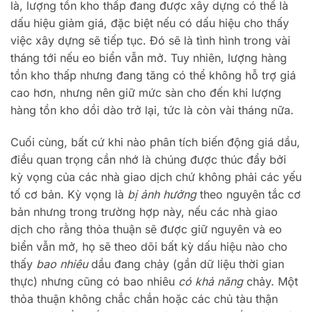
là, lượng tồn kho thấp đang được xây dựng có thể là
dấu hiệu giảm giá, đặc biệt nếu có dấu hiệu cho thấy
việc xây dựng sẽ tiếp tục. Đó sẽ là tình hình trong vài
tháng tới nếu eo biển vẫn mở. Tuy nhiên, lượng hàng
tồn kho thấp nhưng đang tăng có thể không hỗ trợ giá
cao hơn, nhưng nên giữ mức sàn cho đến khi lượng
hàng tồn kho dồi dào trở lại, tức là còn vài tháng nữa.
Cuối cùng, bất cứ khi nào phân tích biến động giá dầu,
điều quan trọng cần nhớ là chúng được thúc đẩy bởi
kỳ vọng của các nhà giao dịch chứ không phải các yếu
tố cơ bản. Kỳ vọng là
bị ảnh hưởng
theo nguyên tắc cơ
bản nhưng trong trường hợp này, nếu các nhà giao
dịch cho rằng thỏa thuận sẽ được giữ nguyên và eo
biển vẫn mở, họ sẽ theo dõi bất kỳ dấu hiệu nào cho
thấy
bao nhiêu
dầu đang chảy (gần dữ liệu thời gian
thực) nhưng cũng có bao nhiêu
có khả năng
chảy. Một
thỏa thuận không chắc chắn hoặc các chủ tàu thận