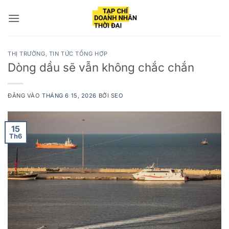
Bỏ
qua
nội
dung
THỊ TRƯỜNG
,
TIN TỨC TỔNG HỢP
Dòng dầu sẽ vẫn không chắc chắn
ĐĂNG VÀO
THÁNG 6 15, 2026
BỞI
SEO
15
Th6