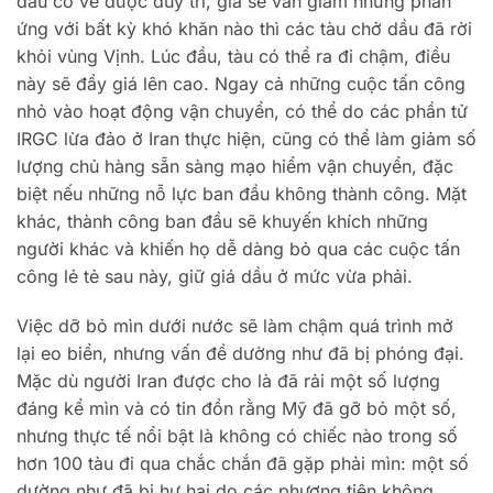
đầu có vẻ được duy trì, giá sẽ vẫn giảm nhưng phản
ứng với bất kỳ khó khăn nào thì các tàu chở dầu đã rời
khỏi vùng Vịnh. Lúc đầu, tàu có thể ra đi chậm, điều
này sẽ đẩy giá lên cao. Ngay cả những cuộc tấn công
nhỏ vào hoạt động vận chuyển, có thể do các phần tử
IRGC lừa đảo ở Iran thực hiện, cũng có thể làm giảm số
lượng chủ hàng sẵn sàng mạo hiểm vận chuyển, đặc
biệt nếu những nỗ lực ban đầu không thành công. Mặt
khác, thành công ban đầu sẽ khuyến khích những
người khác và khiến họ dễ dàng bỏ qua các cuộc tấn
công lẻ tẻ sau này, giữ giá dầu ở mức vừa phải.
Việc dỡ bỏ mìn dưới nước sẽ làm chậm quá trình mở
lại eo biển, nhưng vấn đề dường như đã bị phóng đại.
Mặc dù người Iran được cho là đã rải một số lượng
đáng kể mìn và có tin đồn rằng Mỹ đã gỡ bỏ một số,
nhưng thực tế nổi bật là không có chiếc nào trong số
hơn 100 tàu đi qua chắc chắn đã gặp phải mìn: một số
dường như đã bị hư hại do các phương tiện không