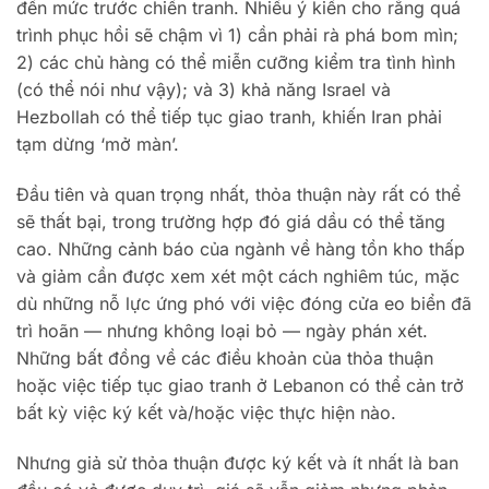
đến mức trước chiến tranh. Nhiều ý kiến ​​cho rằng quá
trình phục hồi sẽ chậm vì 1) cần phải rà phá bom mìn;
2) các chủ hàng có thể miễn cưỡng kiểm tra tình hình
(có thể nói như vậy); và 3) khả năng Israel và
Hezbollah có thể tiếp tục giao tranh, khiến Iran phải
tạm dừng ‘mở màn’.
Đầu tiên và quan trọng nhất, thỏa thuận này rất có thể
sẽ thất bại, trong trường hợp đó giá dầu có thể tăng
cao. Những cảnh báo của ngành về hàng tồn kho thấp
và giảm cần được xem xét một cách nghiêm túc, mặc
dù những nỗ lực ứng phó với việc đóng cửa eo biển đã
trì hoãn — nhưng không loại bỏ — ngày phán xét.
Những bất đồng về các điều khoản của thỏa thuận
hoặc việc tiếp tục giao tranh ở Lebanon có thể cản trở
bất kỳ việc ký kết và/hoặc việc thực hiện nào.
Nhưng giả sử thỏa thuận được ký kết và ít nhất là ban