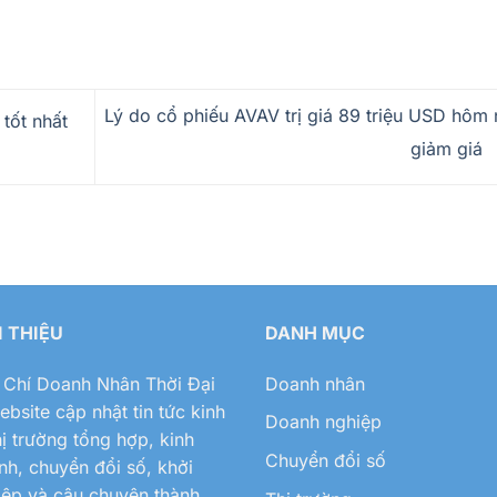
Lý do cổ phiếu AVAV trị giá 89 triệu USD hôm 
tốt nhất
giảm giá
I THIỆU
DANH MỤC
 Chí Doanh Nhân Thời Đại
Doanh nhân
ebsite cập nhật tin tức kinh
Doanh nghiệp
hị trường tổng hợp, kinh
Chuyển đổi số
nh, chuyển đổi số, khởi
iệp và câu chuyện thành