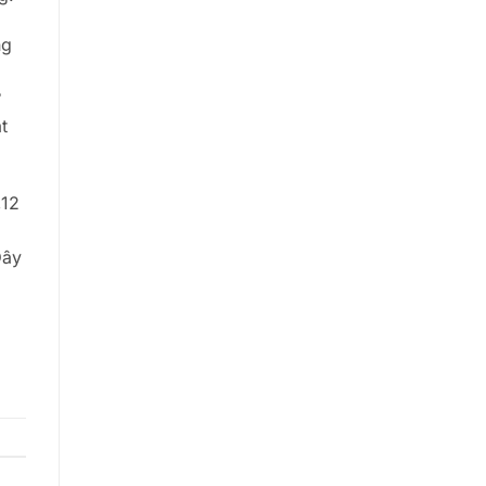
ng
ứ
t
,12
Đây