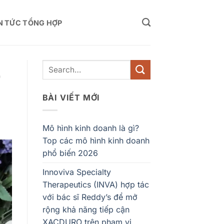
N TỨC TỔNG HỢP
9
BÀI VIẾT MỚI
Mô hình kinh doanh là gì?
Top các mô hình kinh doanh
phổ biến 2026
Innoviva Specialty
Therapeutics (INVA) hợp tác
với bác sĩ Reddy’s để mở
rộng khả năng tiếp cận
XACDURO trên phạm vi