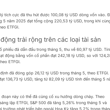
lý tích cực đã thu hút được 100,08 tỷ USD dòng vốn vào. 
áng 5 năm 2025 đạt tổng cộng 220,53 tỷ USD, trong khi cùn
heo ETFGI.
ộng trải rộng trên các loại tài sản
 phiếu đã dẫn đầu trong tháng 5, thu về 60,97 tỷ USD. Tín
oạt động bằng vốn cổ phần đạt 242,18 tỷ USD, so với 124,2
theo ETFGI.
định đã đóng góp 26,12 tỷ USD trong tháng 5, theo ETFGI.
 đạt 136,73 tỷ USD, tăng từ 82,09 tỷ USD tính đến tháng 5 
ai đoạn này có thể đã củng cố xu hướng dòng chảy. Theo
 sáng lập ETFGI, S&P 500 đã tăng 5,26% trong tháng 5 và
ị trường phát triển bên ngoài Hoa Kỳ tăng 5,2% trong thán