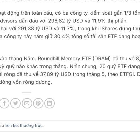
t động trên toàn cầu, có ba công ty kiểm soát gần 1/3 tổ
Advisors dẫn đầu với 296,82 tỷ USD và 11,9% thị phần.
i với 291,38 tỷ USD và 11,7%, trong khi iShares đứng th
ba công ty này nắm giữ 30,4% tổng số tài sản ETF đang hoạ
 vào tháng Năm. Roundhill Memory ETF (DRAM) đã thu về 8
 kỳ quỹ nào khác trong tháng. Nhìn chung, 20 quỹ ETF đang
ới ròng đã thu về 37,89 tỷ USD trong tháng 5, theo ETFGI. 
ó dòng vốn ròng dương.
dấu
liên kết thường trực
.