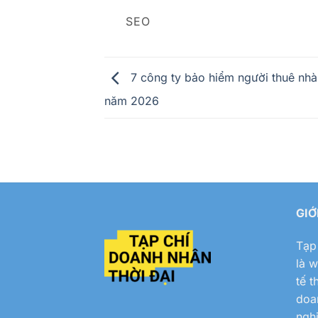
SEO
7 công ty bảo hiểm người thuê nhà 
năm 2026
GIỚ
Tạp
là w
tế t
doa
ngh