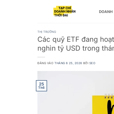
Bỏ
qua
DOANH
nội
dung
THỊ TRƯỜNG
Các quỹ ETF đang hoạt đ
nghìn tỷ USD trong thá
ĐĂNG VÀO
THÁNG 6 25, 2026
BỞI
SEO
25
Th6