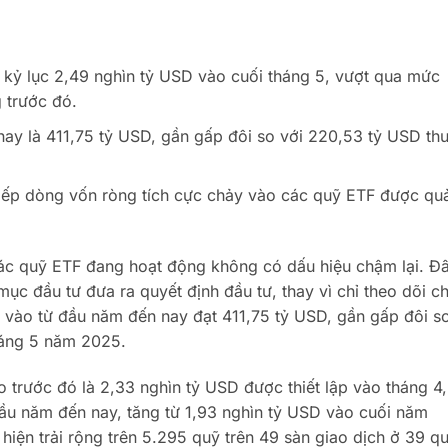
kỷ lục 2,49 nghìn tỷ USD vào cuối tháng 5, vượt qua mức
g trước đó.
ay là 411,75 tỷ USD, gần gấp đôi so với 220,53 tỷ USD th
tiếp dòng vốn ròng tích cực chảy vào các quỹ ETF được qu
ác quỹ ETF đang hoạt động không có dấu hiệu chậm lại. Đ
ục đầu tư đưa ra quyết định đầu tư, thay vì chỉ theo dõi ch
 vào từ đầu năm đến nay đạt 411,75 tỷ USD, gần gấp đôi s
háng 5 năm 2025.
 trước đó là 2,33 nghìn tỷ USD được thiết lập vào tháng 4,
đầu năm đến nay, tăng từ 1,93 nghìn tỷ USD vào cuối năm
iện trải rộng trên 5.295 quỹ trên 49 sàn giao dịch ở 39 q